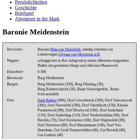
Persönlichkeiten
Geschichte
Briefspiel
Abenteuer in der Mark
Baronie Meidenstein
Herrscher:
Baronin
Hitta von Nierenfeld
, ständig vertreten von
Lehensvögtin
Glyrana von Mersingen ä.H.
Wappen:
schräggeviert in Rot, belegt mit je einem silbernem steigendem
Bullen mit gesenktem Haupt und silbernen Mauerwerk
Einwohner:
6.500
Baronssitz:
Burg Meidenstein
Burgen:
Burg Meidenstein (350), Burg Okenlug (30),
Burg Krämerschreck (30), Ruine Schweigenfels, Ruine
Schwarzenfels
Orte:
Stadt Barken
(900), Dorf Löwenbrück (200), Dorf Schwarzweil
(300), Dorf Nierenfeld (180), Dorf Okenflucht (150), Kloster
Perainenweil (80), Dorf Bruchweil (190), Dorf Anderland
(110), Dorf Anderfang (110), Dorf Niederholzklau (90), Dorf
Riesfels (70), Dorf Kiesfurten (160), Dorf Hüpfenfeld (90),
Dorf Nierensee (80), Dorf Bärenklamm (140), Dorf Neu
Ilmenhain, Gut Groß Donnersfelden (40), Gut Riesfuß (40),
Gut Gutholz (40)