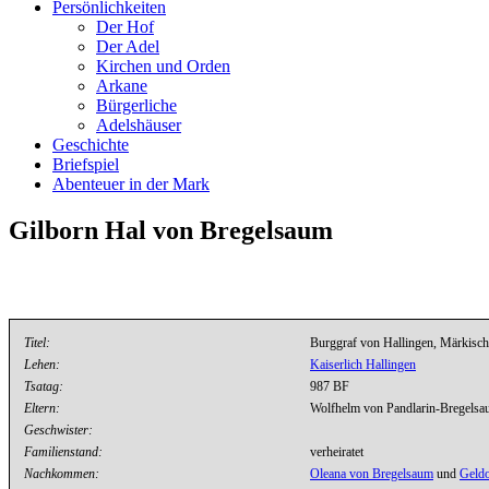
Persönlichkeiten
Der Hof
Der Adel
Kirchen und Orden
Arkane
Bürgerliche
Adelshäuser
Geschichte
Briefspiel
Abenteuer in der Mark
Gilborn Hal von Bregelsaum
Titel:
Burggraf von Hallingen, Märkisch
Lehen:
Kaiserlich Hallingen
Tsatag:
987 BF
Eltern:
Wolfhelm von Pandlarin-Bregels
Geschwister:
Familienstand:
verheiratet
Nachkommen:
Oleana von Bregelsaum
und
Geldo