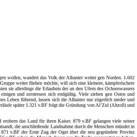
en wollen, wandert das Volk der Alhanier weiter gen Norden. 1.602
uppe weiter fliehen möchte, will sich eine kleinere, kämpferischere
sten sie allerdings die Erlaubnis der an den Ufern des Ochsenwassers
inigen und zerstreuen sich endgültig. Viele ziehen gen Osten und
hes Leben führend, lassen sich die Alhanier nur zögerlich nieder und
läufe später 1.321 v.BF folgt die Gründung von Al’Zul (Altzoll) und
erobern das Land für ihren Kaiser. 879 v.BF gelangen viele seiner
entsandt, die anschließende Landnahme durch die Menschen mündet in
ls 871 v.BF der Erste Zug der Oger über die neu gegründete Provinz