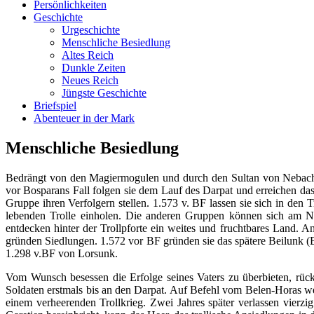
Persönlichkeiten
Geschichte
Urgeschichte
Menschliche Besiedlung
Altes Reich
Dunkle Zeiten
Neues Reich
Jüngste Geschichte
Briefspiel
Abenteuer in der Mark
Menschliche Besiedlung
Bedrängt von den Magiermogulen und durch den Sultan von Nebachot
vor Bosparans Fall folgen sie dem Lauf des Darpat und erreichen da
Gruppe ihren Verfolgern stellen. 1.573 v. BF lassen sie sich in den
lebenden Trolle einholen. Die anderen Gruppen können sich am No
entdecken hinter der Trollpforte ein weites und fruchtbares Land. A
gründen Siedlungen. 1.572 vor BF gründen sie das spätere Beilunk (
1.298 v.BF von Lorsunk.
Vom Wunsch besessen die Erfolge seines Vaters zu überbieten, rüc
Soldaten erstmals bis an den Darpat. Auf Befehl vom Belen-Horas w
einem verheerenden Trollkrieg. Zwei Jahres später verlassen vierz