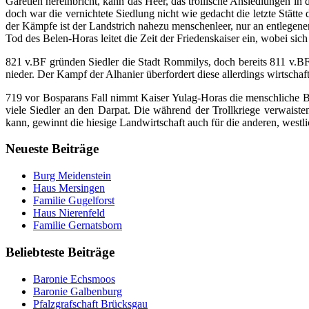
Garetien hereinbricht, kann das Heer, das trollische Ansiedlungen i
doch war die vernichtete Siedlung nicht wie gedacht die letzte Stätt
der Kämpfe ist der Landstrich nahezu menschenleer, nur an entlegenen
Tod des Belen-Horas leitet die Zeit der Friedenskaiser ein, wobei sic
821 v.BF gründen Siedler die Stadt Rommilys, doch bereits 811 v.
nieder. Der Kampf der Alhanier überfordert diese allerdings wirtscha
719 vor Bosparans Fall nimmt Kaiser Yulag-Horas die menschliche Be
viele Siedler an den Darpat. Die während der Trollkriege verwais
kann, gewinnt die hiesige Landwirtschaft auch für die anderen, west
Neueste Beiträge
Burg Meidenstein
Haus Mersingen
Familie Gugelforst
Haus Nierenfeld
Familie Gernatsborn
Beliebteste Beiträge
Baronie Echsmoos
Baronie Galbenburg
Pfalzgrafschaft Brücksgau