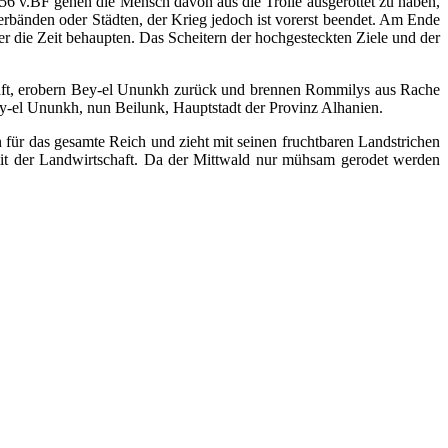
856 v.BF gehen die Mensch davon aus die Trolle ausgerottet zu haben,
verbänden oder Städten, der Krieg jedoch ist vorerst beendet. Am Ende
er die Zeit behaupten. Das Scheitern der hochgesteckten Ziele und der
haft, erobern Bey-el Ununkh zurück und brennen Rommilys aus Rache
Bey-el Ununkh, nun Beilunk, Hauptstadt der Provinz Alhanien.
für das gesamte Reich und zieht mit seinen fruchtbaren Landstrichen
mit der Landwirtschaft. Da der Mittwald nur mühsam gerodet werden