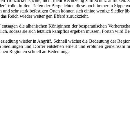
n den Trollzacken suchte, nicht mehr Rechtzeitig zum Schutz anrücken. 
e der Trolle. In den Tiefen der Berge lebten diese noch immer in Sippen
 und sehr stark befestigen Orten können sich einige wenige Siedler üb
h das Reich wieder weiter gen Efferd zurückzieht.
BF entsagen die alhanischen Königinnen der bosparanischen Vorherrsc
ftlich, sodass sie sich letztlich kampflos ergeben müssen. Fortan wird 
siedlung wieder in Angriff. Schnell wächst die Bedeutung der Region 
ten Siedlungen und Dörfer entstehen erneut und erblühen gemeinsam 
lichen Regionen schnell an Bedeutung.