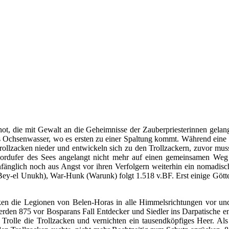
, die mit Gewalt an die Geheimnisse der Zauberpriesterinnen gelang
s Ochsenwasser, wo es ersten zu einer Spaltung kommt. Während eine Gr
 Trollzacken nieder und entwickeln sich zu den Trollzackern, zuvor mus
rdufer des Sees angelangt nicht mehr auf einen gemeinsamen Weg e
nfänglich noch aus Angst vor ihren Verfolgern weiterhin ein nomadisc
Bey-el Unukh), War-Hunk (Warunk) folgt 1.518 v.BF. Erst einige Götter
ken die Legionen von Belen-Horas in alle Himmelsrichtungen vor und 
erden 875 vor Bosparans Fall Entdecker und Siedler ins Darpatische 
ig Trolle die Trollzacken und vernichten ein tausendköpfiges Heer. A