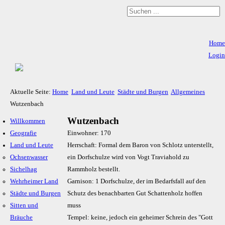
Home
Login
Aktuelle Seite:
Home
Land und Leute
Städte und Burgen
Allgemeines
Wutzenbach
Wutzenbach
Willkommen
Geografie
Einwohner: 170
Land und Leute
Herrschaft: Formal dem Baron von Schlotz unterstellt,
Ochsenwasser
ein Dorfschulze wird von Vogt Traviahold zu
Sichelhag
Rammholz bestellt.
Wehrheimer Land
Garnison: 1 Dorfschulze, der im Bedarfsfall auf den
Städte und Burgen
Schutz des benachbarten Gut Schattenholz hoffen
Sitten und
muss
Bräuche
Tempel: keine, jedoch ein geheimer Schrein des "Gott