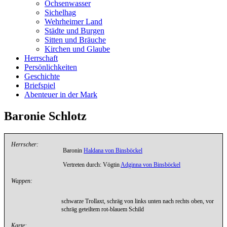
Ochsenwasser
Sichelhag
Wehrheimer Land
Städte und Burgen
Sitten und Bräuche
Kirchen und Glaube
Herrschaft
Persönlichkeiten
Geschichte
Briefspiel
Abenteuer in der Mark
Baronie Schlotz
Herrscher:
Baronin
Haldana von Binsböckel
Vertreten durch: Vögtin
Adginna von Binsböckel
Wappen:
schwarze Trollaxt, schräg von links unten nach rechts oben, vor
schräg geteiltem rot-blauem Schild
Karte: