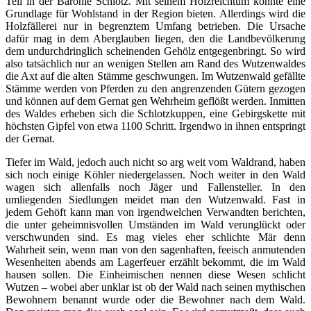
Teil in der Baronie Schlotz. Mit seinem Holzreichtum könnte eine
Grundlage für Wohlstand in der Region bieten. Allerdings wird die
Holzfällerei nur in begrenztem Umfang betrieben. Die Ursache
dafür mag in dem Aberglauben liegen, den die Landbevölkerung
dem undurchdringlich scheinenden Gehölz entgegenbringt. So wird
also tatsächlich nur an wenigen Stellen am Rand des Wutzenwaldes
die Axt auf die alten Stämme geschwungen. Im Wutzenwald gefällte
Stämme werden von Pferden zu den angrenzenden Gütern gezogen
und können auf dem Gernat gen Wehrheim geflößt werden. Inmitten
des Waldes erheben sich die Schlotzkuppen, eine Gebirgskette mit
höchsten Gipfel von etwa 1100 Schritt. Irgendwo in ihnen entspringt
der Gernat.
Tiefer im Wald, jedoch auch nicht so arg weit vom Waldrand, haben
sich noch einige Köhler niedergelassen. Noch weiter in den Wald
wagen sich allenfalls noch Jäger und Fallensteller. In den
umliegenden Siedlungen meidet man den Wutzenwald. Fast in
jedem Gehöft kann man von irgendwelchen Verwandten berichten,
die unter geheimnisvollen Umständen im Wald verunglückt oder
verschwunden sind. Es mag vieles eher schlichte Mär denn
Wahrheit sein, wenn man von den sagenhaften, feeisch anmutenden
Wesenheiten abends am Lagerfeuer erzählt bekommt, die im Wald
hausen sollen. Die Einheimischen nennen diese Wesen schlicht
Wutzen – wobei aber unklar ist ob der Wald nach seinen mythischen
Bewohnern benannt wurde oder die Bewohner nach dem Wald.