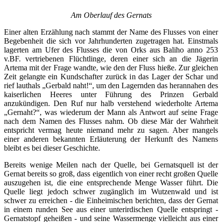
Am Oberlauf des Gernats
Einer alten Erzählung nach stammt der Name des Flusses von einer
Begebenheit die sich vor Jahrhunderten zugetragen hat. Einstmals
lagerten am Ufer des Flusses die von Orks aus Baliho anno 253
v.BF. vertriebenen Flüchtlinge, deren einer sich an die Jägerin
Artema mit der Frage wandte, wie den der Fluss hieße. Zur gleichen
Zeit gelangte ein Kundschafter zurück in das Lager der Schar und
rief lauthals „Gerbald naht!“, um den Lagernden das herannahen des
kaiserlichen Heeres unter Führung des Prinzen Gerbald
anzukündigen. Den Ruf nur halb verstehend wiederholte Artema
„Gernaht?“, was wiederum der Mann als Antwort auf seine Frage
nach dem Namen des Flusses nahm. Ob diese Mär der Wahrheit
entspricht vermag heute niemand mehr zu sagen. Aber mangels
einer anderen bekannten Erläuterung der Herkunft des Namens
bleibt es bei dieser Geschichte.
Bereits wenige Meilen nach der Quelle, bei Gernatsquell ist der
Gernat bereits so groß, dass eigentlich von einer recht großen Quelle
auszugehen ist, die eine entsprechende Menge Wasser führt. Die
Quelle liegt jedoch schwer zugänglich im Wutzenwald und ist
schwer zu erreichen - die Einheimischen berichten, dass der Gernat
in einem runden See aus einer unterirdischen Quelle entspringt -
Gernatstopf geheißen - und seine Wassermenge vielleicht aus einer