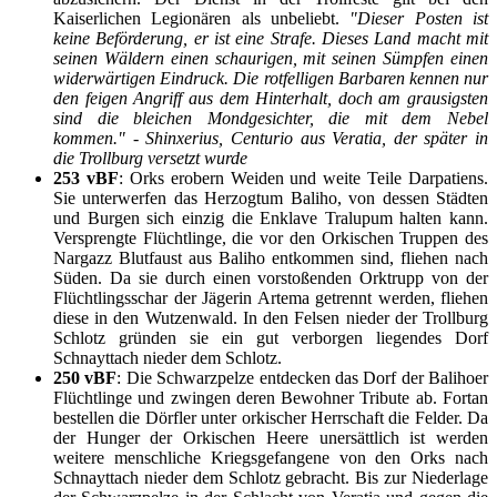
Kaiserlichen Legionären als unbeliebt.
"Dieser Posten ist
keine Beförderung, er ist eine Strafe. Dieses Land macht mit
seinen Wäldern einen schaurigen, mit seinen Sümpfen einen
widerwärtigen Eindruck. Die rotfelligen Barbaren kennen nur
den feigen Angriff aus dem Hinterhalt, doch am grausigsten
sind die bleichen Mondgesichter, die mit dem Nebel
kommen."
- Shinxerius, Centurio aus Veratia, der später in
die Trollburg versetzt wurde
253 vBF
: Orks erobern Weiden und weite Teile Darpatiens.
Sie unterwerfen das Herzogtum Baliho, von dessen Städten
und Burgen sich einzig die Enklave Tralupum halten kann.
Versprengte Flüchtlinge, die vor den Orkischen Truppen des
Nargazz Blutfaust aus Baliho entkommen sind, fliehen nach
Süden. Da sie durch einen vorstoßenden Orktrupp von der
Flüchtlingsschar der Jägerin Artema getrennt werden, fliehen
diese in den Wutzenwald. In den Felsen nieder der Trollburg
Schlotz gründen sie ein gut verborgen liegendes Dorf
Schnayttach nieder dem Schlotz.
250 vBF
: Die Schwarzpelze entdecken das Dorf der Balihoer
Flüchtlinge und zwingen deren Bewohner Tribute ab. Fortan
bestellen die Dörfler unter orkischer Herrschaft die Felder. Da
der Hunger der Orkischen Heere unersättlich ist werden
weitere menschliche Kriegsgefangene von den Orks nach
Schnayttach nieder dem Schlotz gebracht. Bis zur Niederlage