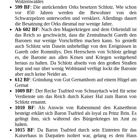
Wutzenwaldes
599 BF
: Die anrückenden Orks besetzen Schlotz. Wie schon
vor 850 Jahren werden die Bewohner von den
Schwarzpelzen unterworfen und versklavt. Allerdings dauert
die Besatzung der Orks diesmal nur wenige Jahre.
Ab 602 BF
: Nach den Magierkriegen und dem Orkeinfall ist
das Reich so geschwächt, dass die Zentralmacht Gareth den
Baronen nur wenige Vorschriften machen kann. So genießt
auch Schlotz sein Dasein unbehelligt von den Ereignissen in
Gareth oder Rommilys. Den Herrschern von Schlotz gelingt
es, die Baronie aus allen Krisen und Kriegen weitgehend
heraus zu halten. Da Schlotz abseits von den großen Straßen
liegt und nur über wenig Wohlstand verfügt lockt die Baronie
aber auch keine Neider an.
612 BF
: Gründung von Gut Gernatsborn auf einem Hügel am
Gernat
1009 BF
: Der Recke Tsafried von Schnayttach wird für seine
Verdienste um das Reich durch Kaiser Hal zum Baron von
Schlotz ernannt.
1010 BF
: Als Answin von Rabenmund den Kaiserthron
besteigt erklärt sich Baron Tsafried als loyal zu Prinz Brin. Es
gelingt ihm, sich während des Bürgerkrieges im Amt zu
halten.
1015 BF
: Da Baron Tsafried durch sein Eintreten für das
Kaiserhaus in Darpatien isoliert war, gelang es dem Haus