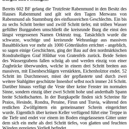
Bereits 602 BF gelang die Trutzfeste Rabenmund in den Besitz des
Hauses Rabenmund und gilt seit den Tagen Merwans von
Rabenmund als Stammburg des einflussreichen Geschlechts. Ein bis
zu sechs Schritt breiter und zwölf Schritt tiefer, mit trüben Wasser
gefüllter Burggraben umschließt die kreisrunde Burg die einst den
längst vergessenen Namen Orktrutz trug. Tatsächlich wurde die
schwarze, wuchtige und kreisrunde Wehranlage aus massiven
Basaltblöcken vor mehr als 1000 Götterläufen errichtet - angeblich,
so sagen einige Geschichten, ging der Bau auf den nordmärkischen
Rondraheiligen Graf Hlûthar von Gratenfels zurück. Beide Seiten
des Wassergrabens fallen schräg ab und werden einzig von einer
Zugbrücke überwunden, welche in einem drei Schritt breiten aus
massiven, mit Eisenbeschlägen verstärkten, Eichenholztor endet. 52
Schritt im Durchmesser, misst der gepflasterte und durch zwei
weitere Stahlgitter geschützte Innenhof selbst noch immer 24 Schritt.
Darüber hinaus verfügt die Veste über keine Fenster im normalen
Sinne, sondern einzig über zwei Schritt hohe und anderthalb Spann
breite Schießscharten. In der Burgkapelle finden sich Schreine für
Praios, Hesinde, Rondra, Peraine, Firun und Travia, während den
restlichen Zwölfgöttern ein gemeinsamer Schrein eingerichtet
wurde. Eigentlich über keinen Keller verfügend führt eine Treppe in
die Tiefe und endet vor einem im Boden eingelassenen Gitter unter
dem sich ein mehr als drei Schritt tiefes, von glatten und feuchten
Wänden geprägtes Verließ befindet.