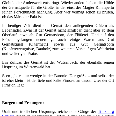
Globule der Anderswelt entspringt. Wieder andere halten die Höhle
der Gernatquelle für die Grotte, in der einst der Magier Rimmpertu
seinen Forschungen nachging. Aber wer vermag schon zu prüfen,
ob das Mär oder Fakt ist.
In heutiger Zeit dient der Gernat den anliegenden Gütern als
Lebensader. Zwar ist der Gernat nicht schiffbar, dient aber ab dem
Oberlauf, etwa ab Gut Gernatsborn, der Flößerei. Und auf den
Flößen gelangen neuerdings auch einige Waren aus Gut
Gernatsquell (Ogermeth) sowie aus Gut Gernatsborn
(Kupfererzeugnisse, Bauholz) zum weiteren Verkauf gen Wehrheim
und weiter gen Praios.
Ein Zufluss des Gernat ist der Wutzenbach, der ebenfalls seinen
Ursprung im Wutzenwald hat.
Seen gibt es nur wenige in der Baronie. Der größte - und selbst der
ist eher klein - ist der tiefe und kalte Firnsee, an dessen Ufer der Ort
Firnsjön liegt.
Burgen und Festungen:
Uralt und trollischen Ursprungs reichen die Gänge der
Trutzburg