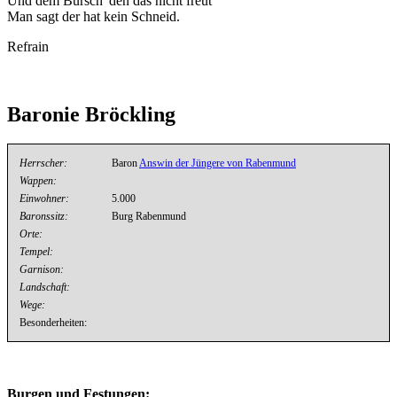
Und dem Bursch' den das nicht freut
Man sagt der hat kein Schneid.
Refrain
Baronie Bröckling
Herrscher:
Baron
Answin der Jüngere von Rabenmund
Wappen:
Einwohner:
5.000
Baronssitz:
Burg Rabenmund
Orte:
Tempel:
Garnison:
Landschaft:
Wege:
Besonderheiten:
Burgen und Festungen: