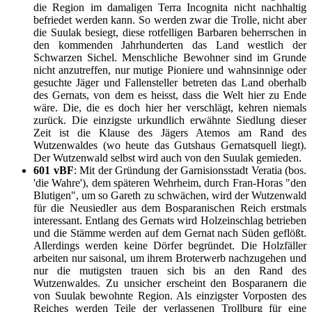
die Region im damaligen Terra Incognita nicht nachhaltig
befriedet werden kann. So werden zwar die Trolle, nicht aber
die Suulak besiegt, diese rotfelligen Barbaren beherrschen in
den kommenden Jahrhunderten das Land westlich der
Schwarzen Sichel. Menschliche Bewohner sind im Grunde
nicht anzutreffen, nur mutige Pioniere und wahnsinnige oder
gesuchte Jäger und Fallensteller betreten das Land oberhalb
des Gernats, von dem es heisst, dass die Welt hier zu Ende
wäre. Die, die es doch hier her verschlägt, kehren niemals
zurück. Die einzigste urkundlich erwähnte Siedlung dieser
Zeit ist die Klause des Jägers Atemos am Rand des
Wutzenwaldes (wo heute das Gutshaus Gernatsquell liegt).
Der Wutzenwald selbst wird auch von den Suulak gemieden.
601 vBF
: Mit der Gründung der Garnisionsstadt Veratia (bos.
'die Wahre'), dem späteren Wehrheim, durch Fran-Horas "den
Blutigen", um so Gareth zu schwächen, wird der Wutzenwald
für die Neusiedler aus dem Bosparanischen Reich erstmals
interessant. Entlang des Gernats wird Holzeinschlag betrieben
und die Stämme werden auf dem Gernat nach Süden geflößt.
Allerdings werden keine Dörfer begründet. Die Holzfäller
arbeiten nur saisonal, um ihrem Broterwerb nachzugehen und
nur die mutigsten trauen sich bis an den Rand des
Wutzenwaldes. Zu unsicher erscheint den Bosparanern die
von Suulak bewohnte Region. Als einzigster Vorposten des
Reiches werden Teile der verlassenen Trollburg für eine