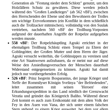
Generation als "Festung nieder dem Schlotz" genutzt, um den
Holzfällern Schutz zu gewähren. Diese werden jedoch
während des "Großen Landkrieges" (ab 562 vBF), zwischen
den Herrschenden der Ebene und den Bewohnern der Trolles
um wichtige Erzvorkommen (ein Konflikt in dem schließlich
auch die Trollzacker mitmischen), vollständig von den Suulak
vertrieben, nachdem 560 vBF der Trollburg-Vorposten
aufgrund der dauerhaften Angriffe der Rotpelze aufgegeben
werden musste.
558 vBF
: Der Rotpelzhäuptling Agraki errichtet in der
ehemaligen Trollburg Schlotz einen Tempel zu Ehren der
Goblingötter, der Großen Mutter und dem Herrn der Jäger.
Agraki versucht weiterhin, die Goblinsippen zu vereinen und
eine Art Staatswesen aufzubauen, da er meint nur auf diese
Weise den Ansiedlungsversuchen der Menschen dauerhaft
Widerstand entgegensetzen zu können. Agraki hat damit
jedoch nur vorübergehenden Erfolg.
526 vBF
: Prinz Isegrein Bosparanius, der junge Krieger und
Neffe der Rommilyser Königin Svelinya "der Befriedenden",
leitet zusammen mit seinen 'Heroen' eine
Erkundungsexpedition in das Land nördlich der Grenzwacht
Veratia und gründet das Königreich Baliho. Während dieser
Zeit kommt es auch zum Erstkontakt mit dem alten Volk der
Fey in den Auen von Vana, der sich unter einem falschen
Stern stehend zu einem Krieg ausweitet, bei dem vor allem