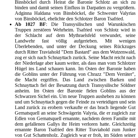
Binsböckel durch Heirat die Baronie Schlotz an sich zu
binden und damit seinen Einfluss in Darpatien zu vergrößern.
Adginna Haldana von Binsböckel, die Schwester Valyrias
von Binsböckel, ehelichte den Schlotzer Baron Tsafried.
Ab 1027 BF
: Die Transysilischen und Warunkischen
Truppen zerstören Wehrheim. Tsafried von Schlotz wird in
der Schlacht auf dem Mythraelsfeld verwundet, seine
Landwehr fast völlig aufgerieben. Mit wenigen
Überlebenden, und unter der Deckung seines Rückzuges
durch Ritter Traviahold "Dem Bastard" aus dem Wutzenwald,
zog er sich nach Schnayttach zurück. Seine Macht reicht nach
der Niederlage aber kaum weiter, als dass man vom Schlotzer
Hügel ins Land schauen kann. Im Osten der Baronie haben
die Goblins unter der Führung von Chrazz "Dem Verräter",
die Macht ergriffen. Das Land zwischen Barken und
Schnayttach fiel der Besatzung durch Transysilische Söldner
anheim. Im Osten der Baronie fielen Goblins aus der
Schwarzen Sichel ein. Um neue Truppen ausheben zu können
und um Schnayttach gegen die Feinde zu verteidigen und sein
Land zurück zu erobern verkaufte er das brach liegende Gut
Gernatsquell an seine Schwägerin Valyria, die er zugleich zur
Edlen von Gernatsquell ernannte, nachdem deren Familie mit
dem gefallenen Gallys ihr Heim verloren hatte. Gleichzeitig
ernannte Baron Tsafried den Ritter Traviahold zum Junker
von Gut Schattenholz. Zugleich war er froh, im Süden seiner