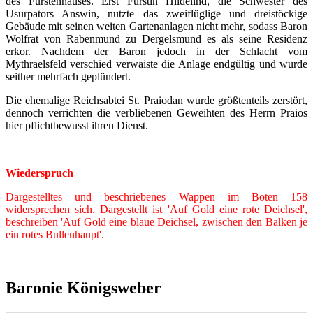
des Fürstenhauses. Erst Fürstin Hildelind, die Schwester des
Usurpators Answin, nutzte das zweiflüglige und dreistöckige
Gebäude mit seinen weiten Gartenanlagen nicht mehr, sodass Baron
Wolfrat von Rabenmund zu Dergelsmund es als seine Residenz
erkor. Nachdem der Baron jedoch in der Schlacht vom
Mythraelsfeld verschied verwaiste die Anlage endgültig und wurde
seither mehrfach geplündert.
Die ehemalige Reichsabtei St. Praiodan wurde größtenteils zerstört,
dennoch verrichten die verbliebenen Geweihten des Herrn Praios
hier pflichtbewusst ihren Dienst.
Wiederspruch
Dargestelltes und beschriebenes Wappen im Boten 158
widersprechen sich. Dargestellt ist 'Auf Gold eine rote Deichsel',
beschreiben 'Auf Gold eine blaue Deichsel, zwischen den Balken je
ein rotes Bullenhaupt'.
Baronie Königsweber