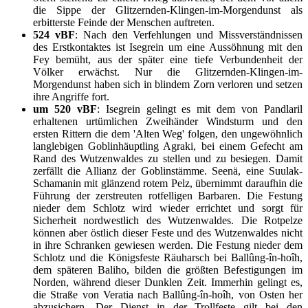
die Sippe der Glitzernden-Klingen-im-Morgendunst als
erbitterste Feinde der Menschen auftreten.
524 vBF
: Nach den Verfehlungen und Missverständnissen
des Erstkontaktes ist Isegrein um eine Aussöhnung mit den
Fey bemüht, aus der später eine tiefe Verbundenheit der
Völker erwächst. Nur die Glitzernden-Klingen-im-
Morgendunst haben sich in blindem Zorn verloren und setzen
ihre Angriffe fort.
um 520 vBF
: Isegrein gelingt es mit dem von Pandlaril
erhaltenen urtümlichen Zweihänder Windsturm und den
ersten Rittern die dem 'Alten Weg' folgen, den ungewöhnlich
langlebigen Goblinhäuptling Agraki, bei einem Gefecht am
Rand des Wutzenwaldes zu stellen und zu besiegen. Damit
zerfällt die Allianz der Goblinstämme. Seenä, eine Suulak-
Schamanin mit glänzend rotem Pelz, übernimmt daraufhin die
Führung der zerstreuten rotfelligen Barbaren. Die Festung
nieder dem Schlotz wird wieder errichtet und sorgt für
Sicherheit nordwestlich des Wutzenwaldes. Die Rotpelze
können aber östlich dieser Feste und des Wutzenwaldes nicht
in ihre Schranken gewiesen werden. Die Festung nieder dem
Schlotz und die Königsfeste Räuharsch bei Ballûng-în-hoîh,
dem späteren Baliho, bilden die größten Befestigungen im
Norden, während dieser Dunklen Zeit. Immerhin gelingt es,
die Straße von Veratia nach Ballûng-în-hoîh, von Osten her
abzusichern. Der Dienst in der Trollfeste gilt bei den