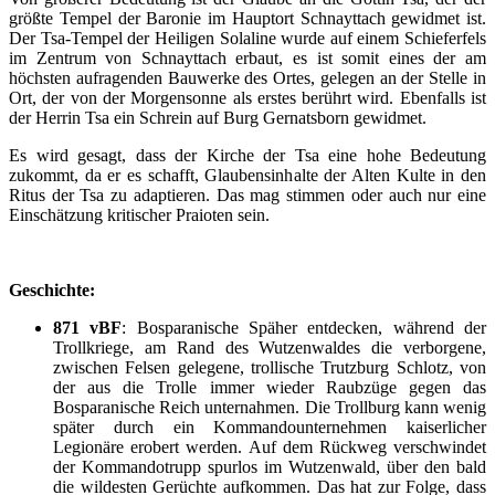
größte Tempel der Baronie im Hauptort Schnayttach gewidmet ist.
Der Tsa-Tempel der Heiligen Solaline wurde auf einem Schieferfels
im Zentrum von Schnayttach erbaut, es ist somit eines der am
höchsten aufragenden Bauwerke des Ortes, gelegen an der Stelle in
Ort, der von der Morgensonne als erstes berührt wird. Ebenfalls ist
der Herrin Tsa ein Schrein auf Burg Gernatsborn gewidmet.
Es wird gesagt, dass der Kirche der Tsa eine hohe Bedeutung
zukommt, da er es schafft, Glaubensinhalte der Alten Kulte in den
Ritus der Tsa zu adaptieren. Das mag stimmen oder auch nur eine
Einschätzung kritischer Praioten sein.
Geschichte:
871 vBF
: Bosparanische Späher entdecken, während der
Trollkriege, am Rand des Wutzenwaldes die verborgene,
zwischen Felsen gelegene, trollische Trutzburg Schlotz, von
der aus die Trolle immer wieder Raubzüge gegen das
Bosparanische Reich unternahmen. Die Trollburg kann wenig
später durch ein Kommandounternehmen kaiserlicher
Legionäre erobert werden. Auf dem Rückweg verschwindet
der Kommandotrupp spurlos im Wutzenwald, über den bald
die wildesten Gerüchte aufkommen. Das hat zur Folge, dass