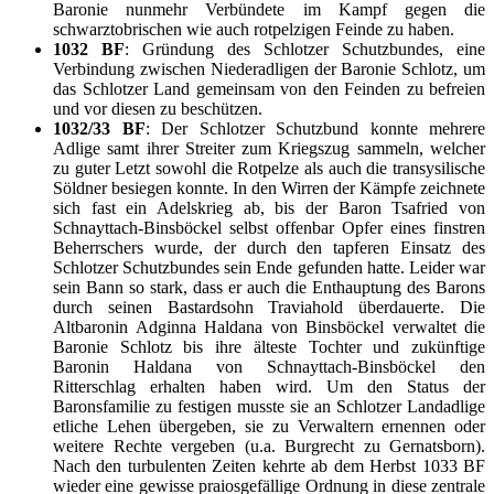
Baronie nunmehr Verbündete im Kampf gegen die
schwarztobrischen wie auch rotpelzigen Feinde zu haben.
1032 BF
: Gründung des Schlotzer Schutzbundes, eine
Verbindung zwischen Niederadligen der Baronie Schlotz, um
das Schlotzer Land gemeinsam von den Feinden zu befreien
und vor diesen zu beschützen.
1032/33 BF
: Der Schlotzer Schutzbund konnte mehrere
Adlige samt ihrer Streiter zum Kriegszug sammeln, welcher
zu guter Letzt sowohl die Rotpelze als auch die transysilische
Söldner besiegen konnte. In den Wirren der Kämpfe zeichnete
sich fast ein Adelskrieg ab, bis der Baron Tsafried von
Schnayttach-Binsböckel selbst offenbar Opfer eines finstren
Beherrschers wurde, der durch den tapferen Einsatz des
Schlotzer Schutzbundes sein Ende gefunden hatte. Leider war
sein Bann so stark, dass er auch die Enthauptung des Barons
durch seinen Bastardsohn Traviahold überdauerte. Die
Altbaronin Adginna Haldana von Binsböckel verwaltet die
Baronie Schlotz bis ihre älteste Tochter und zukünftige
Baronin Haldana von Schnayttach-Binsböckel den
Ritterschlag erhalten haben wird. Um den Status der
Baronsfamilie zu festigen musste sie an Schlotzer Landadlige
etliche Lehen übergeben, sie zu Verwaltern ernennen oder
weitere Rechte vergeben (u.a. Burgrecht zu Gernatsborn).
Nach den turbulenten Zeiten kehrte ab dem Herbst 1033 BF
wieder eine gewisse praiosgefällige Ordnung in diese zentrale