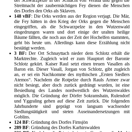
der Schwarzpelze in der Schlacht von Veratia und gegen die
Streitmacht der zaubermächtigen Fey dienen die Menschen
des Dorfes den Orks als Sklaven.
148 vBF
: Die Orks werden aus der Region verjagt. Die Mär,
die Fey hätten in den Krieg der Orks gegen die Menschen
eingegriffen, als die Schwarzpelze in den Wutzenwald
eingedrungen waren und dort einige der uralten heilige
Bäume fällten, die noch aus der Zeit der Hochelfen stammten,
geht bis heute um. Allerdings kann diese Erzählung nicht
bestätigt werden.
3 BF:
Der Ort Schnayttach nieder dem Schlotz erhält die
Marktrechte. Zugleich wird er zum Hauptort der Baronie
Schlotz gekürt. Kaiser Raul setzt einen treuen Vasallen als
Baron ein. Dieser Vasall, Jorgan von Schlotz, gibt zugleich
an, er sei ein Nachkomme des mythischen „Ersten Siedlers
Atemos“. Nachdem die Rotpelze durch Rauls Armee zwar
nicht besiegt, aber doch zurück gedrängt wurden, ist eine
Besiedlung des Landes nordwestlich des Wutzenwaldes
möglich. Die Gründung der Dörfer Sokramshain, Rulendorf
und Yggraling gehen auf diese Zeit zurück. Die folgenden
Jahrhunderte sind geprägt von langsam wachsender
Siedlungstätigkeit und steten Auseinandersetzungen mit
Goblins.
124 BF
: Gründung des Dorfes Firnsjön
289 BF
: Gründung des Dorfes Karhirswalden