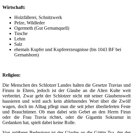
Wirtschaft:
Holzfällerei, Schnitzwerk
Pelze, Wildleder
Ogermeth (Gut Gernatsquell)
Tusche
Lehm
Salz
ehemals Kupfer und Kupfererzeugnisse (bis 1043 BF bei
Gernatsborn)
Religion:
Die Menschen des Schlotzer Landes halten die Gesetze Travias und
Firuns in Ehren, jedoch ist der Glaube an die Alten Kulte weit
verbreitet. Zwar geht der Schlotzer nicht mit seiner Glaubenswelt
hausieren und wird auch kein ablehnendes Wort über die Zwölf
wagen, doch im Alltag pflegt man die seit jeher überlieferten Feste
und Brauchtümer. Ob man dabei sein Gebet an den Herrn Firun
oder die Frau Travia richtet, oder die Gigantin Sokramur in
Gedanken hat, spielt dabei keine Rolle.
Von größerer Bedeutung ist der Glaube an die Göttin Tsa, der der