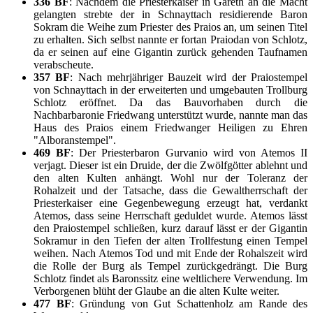
336 BF
: Nachdem die Priesterkaiser in Gareth an die Macht
gelangten strebte der in Schnayttach residierende Baron
Sokram die Weihe zum Priester des Praios an, um seinen Titel
zu erhalten. Sich selbst nannte er fortan Praiodan von Schlotz,
da er seinen auf eine Gigantin zurück gehenden Taufnamen
verabscheute.
357 BF
: Nach mehrjähriger Bauzeit wird der Praiostempel
von Schnayttach in der erweiterten und umgebauten Trollburg
Schlotz eröffnet. Da das Bauvorhaben durch die
Nachbarbaronie Friedwang unterstützt wurde, nannte man das
Haus des Praios einem Friedwanger Heiligen zu Ehren
"Alboranstempel".
469 BF
: Der Priesterbaron Gurvanio wird von Atemos II
verjagt. Dieser ist ein Druide, der die Zwölfgötter ablehnt und
den alten Kulten anhängt. Wohl nur der Toleranz der
Rohalzeit und der Tatsache, dass die Gewaltherrschaft der
Priesterkaiser eine Gegenbewegung erzeugt hat, verdankt
Atemos, dass seine Herrschaft geduldet wurde. Atemos lässt
den Praiostempel schließen, kurz darauf lässt er der Gigantin
Sokramur in den Tiefen der alten Trollfestung einen Tempel
weihen. Nach Atemos Tod und mit Ende der Rohalszeit wird
die Rolle der Burg als Tempel zurückgedrängt. Die Burg
Schlotz findet als Baronssitz eine weltlichere Verwendung. Im
Verborgenen blüht der Glaube an die alten Kulte weiter.
477 BF
: Gründung von Gut Schattenholz am Rande des