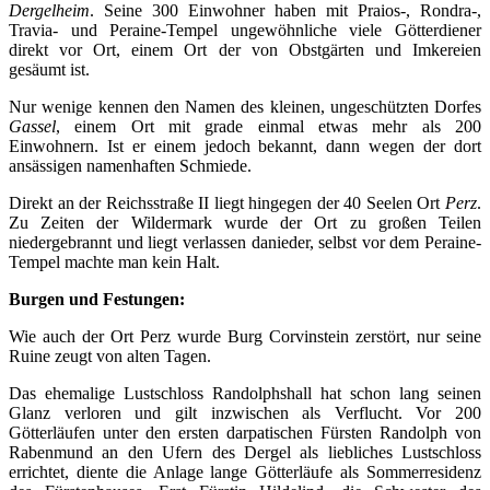
Dergelheim
. Seine 300 Einwohner haben mit Praios-, Rondra-,
Travia- und Peraine-Tempel ungewöhnliche viele Götterdiener
direkt vor Ort, einem Ort der von Obstgärten und Imkereien
gesäumt ist.
Nur wenige kennen den Namen des kleinen, ungeschützten Dorfes
Gassel
, einem Ort mit grade einmal etwas mehr als 200
Einwohnern. Ist er einem jedoch bekannt, dann wegen der dort
ansässigen namenhaften Schmiede.
Direkt an der Reichsstraße II liegt hingegen der 40 Seelen Ort
Perz
.
Zu Zeiten der Wildermark wurde der Ort zu großen Teilen
niedergebrannt und liegt verlassen danieder, selbst vor dem Peraine-
Tempel machte man kein Halt.
Burgen und Festungen:
Wie auch der Ort Perz wurde Burg Corvinstein zerstört, nur seine
Ruine zeugt von alten Tagen.
Das ehemalige Lustschloss Randolphshall hat schon lang seinen
Glanz verloren und gilt inzwischen als Verflucht. Vor 200
Götterläufen unter den ersten darpatischen Fürsten Randolph von
Rabenmund an den Ufern des Dergel als liebliches Lustschloss
errichtet, diente die Anlage lange Götterläufe als Sommerresidenz