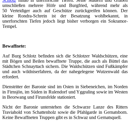
Schlotz
hinab in unerforschte Tiefen. Seine Mauern und Gräben
umschließen mehrere Höfe und Burgfried, während mehr als
50 Verteidiger auch auf Geschütze zurückgreifen können. Der
kleine Rondra-Schrein ist der Besatzung wohlbekannt, in
unerforschten Tiefen jedoch liegt bisher verborgen ein Sokramor-
Tempel.
Bewaffnete:
Auf Burg Schlotz befinden sich die Schlotzer Waldschützen, eine
mit Bögen und Beilen bewaffnete Truppe, die auch als Büttel das
Städtchen Schnayttach sichern. Die Waldschützen sind Fußkämpfer
und auch wildniserfahren, da der nahegelegene Wutzenwald das
erfordert.
Dienstritter der Baronie sind im Osten in Siebeneichen, im Norden
in Firnsjön, im Süden in Rulendorf und Yggraling sowie im Westen
in Beorwang und Firunsfelde stationiert.
Nicht der Baronie unterstehen die Schwarze Lanze des Ritters
Traviahold von Schattenholz sowie die Pfahlgarde in Gernatsborn.
Keine Bewaffneten Truppen gibt es in Schwaz und Gernatsquell.