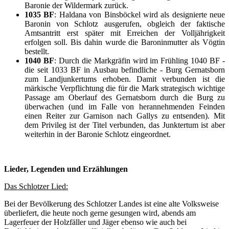
Baronie der Wildermark zurück.
1035 BF
: Haldana von Binsböckel wird als designierte neue
Baronin von Schlotz ausgerufen, obgleich der faktische
Amtsantritt erst später mit Erreichen der Volljährigkeit
erfolgen soll. Bis dahin wurde die Baroninmutter als Vögtin
bestellt.
1040 BF
: Durch die Markgräfin wird im Frühling 1040 BF -
die seit 1033 BF in Ausbau befindliche - Burg Gernatsborn
zum Landjunkertums erhoben. Damit verbunden ist die
märkische Verpflichtung die für die Mark strategisch wichtige
Passage am Oberlauf des Gernatsborn durch die Burg zu
überwachen (und im Falle von herannehmenden Feinden
einen Reiter zur Garnison nach Gallys zu entsenden). Mit
dem Privileg ist der Titel verbunden, das Junktertum ist aber
weiterhin in der Baronie Schlotz eingeordnet.
Lieder, Legenden und Erzählungen
Das Schlotzer Lied:
Bei der Bevölkerung des Schlotzer Landes ist eine alte Volksweise
überliefert, die heute noch gerne gesungen wird, abends am
Lagerfeuer der Holzfäller und Jäger ebenso wie auch bei