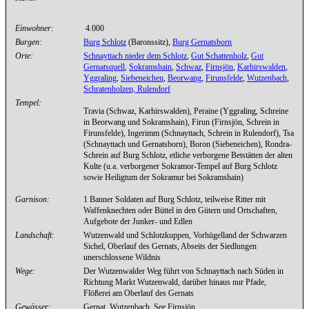
Einwohner:
4.000
Burgen:
Burg Schlotz
(Baronssitz),
Burg Gernatsborn
Orte:
Schnayttach nieder dem Schlotz
,
Gut Schattenholz
,
Gut
Gernatsquell
,
Sokramshain
,
Schwaz
,
Firnsjön
,
Karhirswalden
,
Yggraling
,
Siebeneichen
,
Beorwang
,
Firunsfelde
,
Wutzenbach
,
Schratenholzen,
Rulendorf
Tempel:
Travia (Schwaz, Karhirswalden), Peraine (Yggraling, Schreine
in Beorwang und Sokramshain), Firun (Firnsjön, Schrein in
Firunsfelde), Ingerimm (Schnayttach, Schrein in Rulendorf), Tsa
(Schnayttach und Gernatsborn), Boron (Siebeneichen), Rondra-
Schrein auf Burg Schlotz, etliche verborgene Betstätten der alten
Kulte (u.a. verborgener Sokramor-Tempel auf Burg Schlotz
sowie Heiligtum der Sokramur bei Sokramshain)
Garnison:
1 Banner Soldaten auf Burg Schlotz, teilweise Ritter mit
Waffenknechten oder Büttel in den Gütern und Ortschaften,
Aufgebote der Junker- und Edlen
Landschaft:
Wutzenwald und Schlotzkuppen, Vorhügelland der Schwarzen
Sichel, Oberlauf des Gernats, Abseits der Siedlungen
unerschlossene Wildnis
Wege:
Der Wutzenwalder Weg führt von Schnayttach nach Süden in
Richtung Markt Wutzenwald, darüber hinaus nur Pfade,
Flößerei am Oberlauf des Gernats
Gewässer:
Gernat, Wutzenbach, See Firnsjön